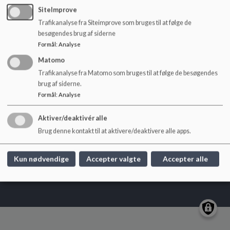
o
SiteImprove
l
Trafikanalyse fra Siteimprove som bruges til at følge de
d
besøgendes brug af siderne
e
Løgstør Skole
Formål
:
Analyse
t
Bøgevej 10, 9670 Løgstør
Matomo
loegstoer.skole@vesthimmerland.dk
Trafikanalyse fra Matomo som bruges til at følge de besøgendes
brug af siderne.
+45 9966 8580
Formål
:
Analyse
EAN NR.
5798004128565
Sitemap
Aktiver/deaktivér alle
Brug denne kontakt til at aktivere/deaktivere alle apps.
Kun nødvendige
Accepter valgte
Accepter alle
Cookie politik