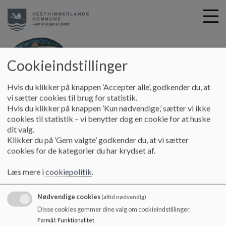
Cookieindstillinger
G
Løgstør Skole
Hvis du klikker på knappen ’Accepter alle’, godkender du, at
å
SFO - Bøgen
Information om SFO'en
Den gode
vi sætter cookies til brug for statistik.
t
Hvis du klikker på knappen ’Kun nødvendige,’ sætter vi ikke
overgang til Løgstør Skole
i
cookies til statistik – vi benytter dog en cookie for at huske
l
dit valg.
h
Den gode overgang til Løgstør Skole
Klikker du på ’Gem valgte’ godkender du, at vi sætter
o
cookies for de kategorier du har krydset af.
v
e
Se folder
Læs mere i
cookiepolitik
.
d
i
Dokumenter
Nødvendige cookies
n
(altid nødvendig)
DEN GODE OVERGANG.pdf
d
Disse cookies gemmer dine valg om cookieindstillinger.
h
Formål
:
Funktionalitet