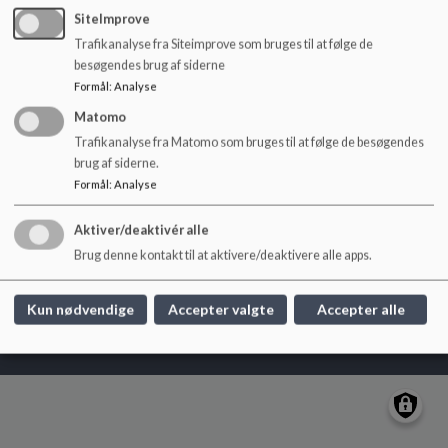
o
SiteImprove
l
Trafikanalyse fra Siteimprove som bruges til at følge de
d
Løgstør Skole
besøgendes brug af siderne
e
Bøgevej 10, 9670 Løgstør
Formål
:
Analyse
t
loegstoer.skole@vesthimmerland.dk
Matomo
+45 9966 8580
Trafikanalyse fra Matomo som bruges til at følge de besøgendes
brug af siderne.
EAN NR.
5798004128565
Formål
:
Analyse
Sitemap
Aktiver/deaktivér alle
Brug denne kontakt til at aktivere/deaktivere alle apps.
Cookie politik
Kun nødvendige
Accepter valgte
Accepter alle