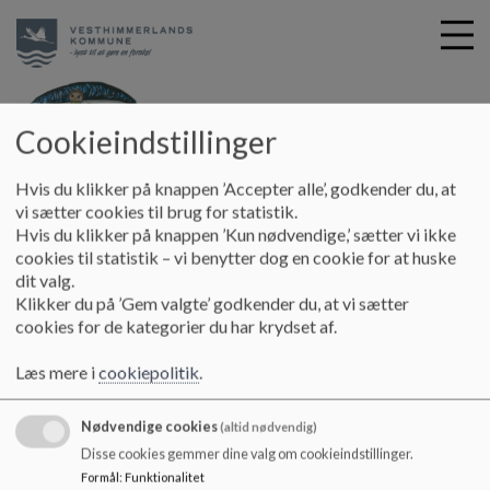
Cookieindstillinger
G
Løgstør Skole
Hvis du klikker på knappen ’Accepter alle’, godkender du, at
å
SFO - Bøgen
Information til forældre
Barnet i fokus
vi sætter cookies til brug for statistik.
t
Hvis du klikker på knappen ’Kun nødvendige,’ sætter vi ikke
i
cookies til statistik – vi benytter dog en cookie for at huske
Barnet i fokus
l
dit valg.
h
Klikker du på ’Gem valgte’ godkender du, at vi sætter
o
cookies for de kategorier du har krydset af.
v
Barnet i fokus
e
Læs mere i
cookiepolitik
.
Dokumenter
d
i
BARNET I FOKUS - 25_26.pdf
Nødvendige cookies
n
(altid nødvendig)
d
Disse cookies gemmer dine valg om cookieindstillinger.
h
Formål
:
Funktionalitet