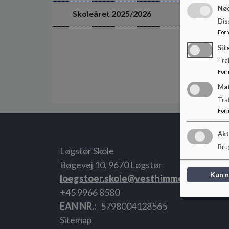
Nød
Skoleåret 2025/2026
Dis
For
Sit
Traf
For
Ma
Tra
For
Akt
Brug
Løgstør Skole
Bøgevej 10, 9670 Løgstør
Kun 
loegstoer.skole@vesthimmerland.dk
+45 9966 8580
EAN NR.
5798004128565
Sitemap