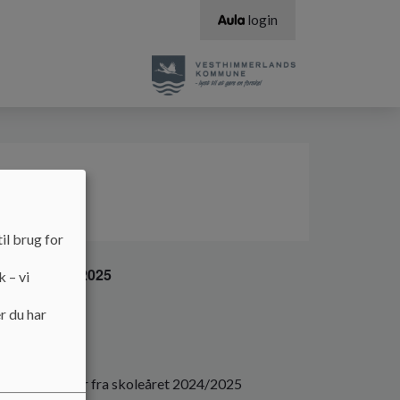
login
ning
il brug for
leåret 2024/2025
k – vi
r du har
lses referater fra skoleåret 2024/2025