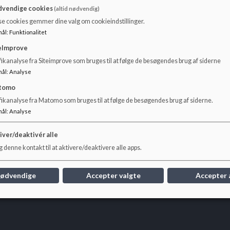
vendige cookies
(altid nødvendig)
Dokumenter
se cookies gemmer dine valg om cookieindstillinger.
Skolebestyrelsen 24_25.pdf
mål
:
Funktionalitet
eImprove
ikanalyse fra Siteimprove som bruges til at følge de besøgendes brug af siderne
mål
:
Analyse
tomo
fikanalyse fra Matomo som bruges til at følge de besøgendes brug af siderne.
mål
:
Analyse
iver/deaktivér alle
 denne kontakt til at aktivere/deaktivere alle apps.
nødvendige
Accepter valgte
Accepter 