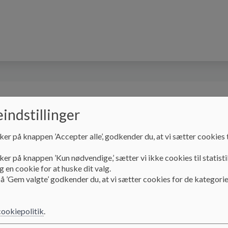
Skolebestyrelsen
SFO - Bøgen
Indskriv
indstillinger
ker på knappen ’Accepter alle’, godkender du, at vi sætter cookies t
Skolebestyrelsen
Skolebestyrelses referater
Sko
ker på knappen ’Kun nødvendige,’ sætter vi ikke cookies til statisti
 en cookie for at huske dit valg.
å ’Gem valgte’ godkender du, at vi sætter cookies for de kategorie
Skoleåret 2024/2025
cookiepolitik
.
Det nedenstående dokument indeholder vores skolebestyre